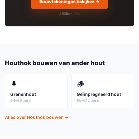
Bouwtekeningen bekijken →
Affiliate link
Houthok
bouwen van ander hout
🌲
🪵
Grenenhout
Geïmpregneerd hout
€4–€9 per m
€6–€12 per m
Alles over
Houthok
bouwen →