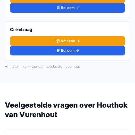
🛒 Bol.com →
Cirkelzaag
📦 Amazon →
🛒 Bol.com →
Affiliate links — zonder meerkosten voor jou.
Veelgestelde vragen over
Houthok
van
Vurenhout