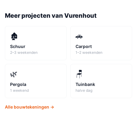
Meer projecten van
Vurenhout
🏚️
🚗
Schuur
Carport
2–3 weekenden
1–2 weekenden
🌿
🪑
Pergola
Tuinbank
1 weekend
halve dag
Alle bouwtekeningen →