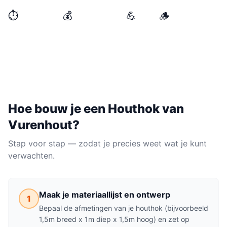
⏱️
💰
💪
🪵
BENODIGDE TIJD
MATERIAALKOSTEN
NIVEAU
MATERIAAL
halve dag
€80–€200
Makkelijk
Vurenhout
Hoe bouw je een
Houthok
van
Vurenhout
?
Stap voor stap — zodat je precies weet wat je kunt
verwachten.
Maak je materiaallijst en ontwerp
1
Bepaal de afmetingen van je houthok (bijvoorbeeld
1,5m breed x 1m diep x 1,5m hoog) en zet op