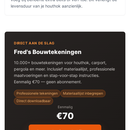
levensduur van je houthok aanzienlijk.
DIRECT AAN DE SLAG
Fred's Bouwtekeningen
10.000+ bouwtekeningen voor
houthok
, carport,
pergola en meer. Inclusief materiaallijst, professionele
maatvoeringen en stap-voor-stap instructies.
Eenmalig €70 — geen abonnement.
Professionele tekeningen
Materiaallijst inbegrepen
Direct downloadbaar
Eenmalig
€70