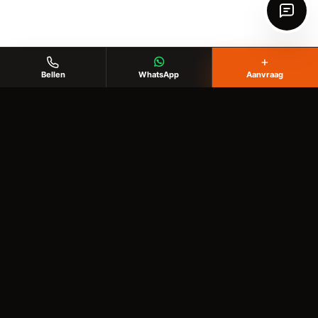
+
Bellen
WhatsApp
Aanvraag
KlusHobby Twente
Voor klussen in huis, tuin en buitenruimte
✉️
info@writgo.nl
Diensten
Behangen
Vloer leggen