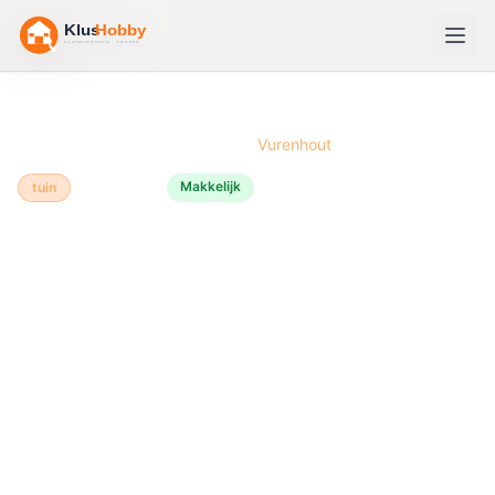
Home
/
Bouwtekeningen
/
Houthok
/
Vurenhout
Makkelijk
tuin
Vurenhout
🪵
Houthok
bouwen van
Vurenhout
Een houthok van vurenhout is het perfecte project
voor brandhoutopslag dat netjes in de tuin past.
Vurenhout is betaalbaar, makkelijk te bewerken en
biedt prima bescherming tegen weer en wind als je het
goed behandelt. In één halve dag ben je klaar met een
functioneel en aantrekkelijk opbergkast.