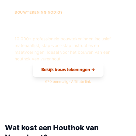
BOUWTEKENING NODIG?
Fred's Bouwtekeningen —
Houthok
van
Vurenhout
10.000+ professionele bouwtekeningen inclusief
materiaallijst, stap-voor-stap instructies en
maatvoeringen. Ideaal voor het bouwen van een
houthok
van
vurenhout
.
Bekijk bouwtekeningen →
€70 eenmalig · Affiliate link
Wat kost een
Houthok
van