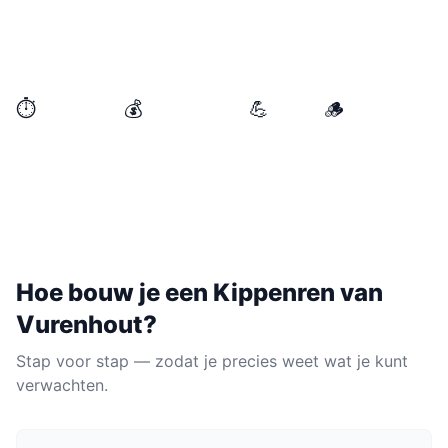
basisgereedschap en ongeveer €150–€400 aan
materialen heb je een solide kippenhuisje waar je
kippen graag thuis zijn.
⏱️
💰
💪
🪵
BENODIGDE TIJD
MATERIAALKOSTEN
NIVEAU
MATERIAAL
1 weekend
€150–€400
Gemiddeld
Vurenhout
Hoe bouw je een
Kippenren
van
Vurenhout
?
Stap voor stap — zodat je precies weet wat je kunt
verwachten.