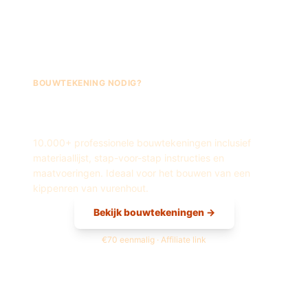
BOUWTEKENING NODIG?
Fred's Bouwtekeningen —
Kippenren
van
Vurenhout
10.000+ professionele bouwtekeningen inclusief
materiaallijst, stap-voor-stap instructies en
maatvoeringen. Ideaal voor het bouwen van een
kippenren
van
vurenhout
.
Bekijk bouwtekeningen →
€70 eenmalig · Affiliate link