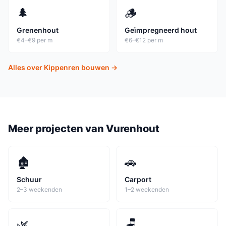
🌲
🪵
Grenenhout
Geïmpregneerd hout
€4–€9 per m
€6–€12 per m
Alles over
Kippenren
bouwen →
Meer projecten van
Vurenhout
🏚️
🚗
Schuur
Carport
2–3 weekenden
1–2 weekenden
🌿
🪑