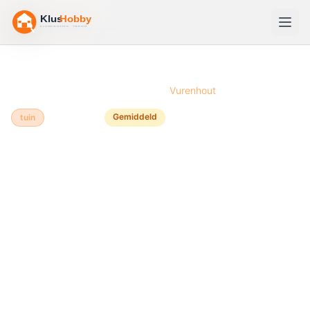
Home
/
Bouwtekeningen
/
Kippenren
/
Vurenhout
Gemiddeld
tuin
Vurenhout
🐓
Kippenren
bouwen van
Vurenhout
Een kippenren van vurenhout bouw je relatief snel op
in een weekend en biedt je kippen een veilige,
comfortabele plek in de achtertuin. Vurenhout is
ideaal voor dit project: het materiaal is betaalbaar,
makkelijk te bewerken en dankzij behandeling met
beits houdt het jaren mee tegen weer en wind. Met