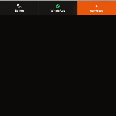
+
Bellen
WhatsApp
Aanvraag
KlusHobby Twente
Voor klussen in huis, tuin en buitenruimte
✉️
info@writgo.nl
Diensten
Behangen
Vloer leggen
Tuin opknappen
Schilderwerk