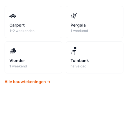
🚗
🌿
Carport
Pergola
1–2 weekenden
1 weekend
🪵
🪑
Vlonder
Tuinbank
1 weekend
halve dag
Alle bouwtekeningen →