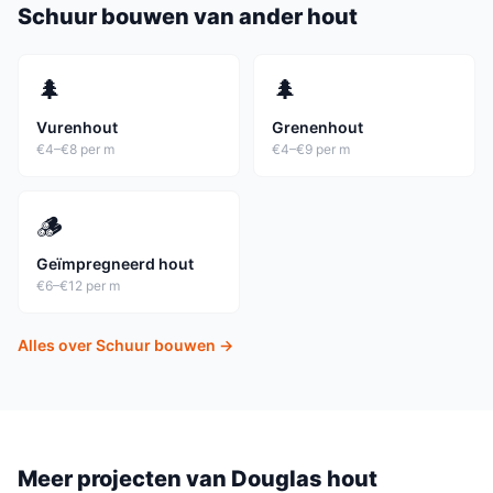
Schuur
bouwen van ander hout
🌲
🌲
Vurenhout
Grenenhout
€4–€8 per m
€4–€9 per m
🪵
Geïmpregneerd hout
€6–€12 per m
Alles over
Schuur
bouwen →
Meer projecten van
Douglas hout