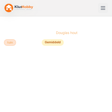
Home
/
Bouwtekeningen
/
Schuur
/
Douglas hout
Gemiddeld
tuin
Douglas hout
🏚️
Schuur
bouwen van
Douglas hout
Een schuur van Douglas hout is een duurzame en
praktische oplossing voor extra opbergruimte in je
tuin. Douglas hout is van nature weerbestendig en
onderhoudsarm, wat deze houtsoort uitermate
geschikt maakt voor buitenbouwprojecten. Met de
juiste voorbereiding kun je in twee tot drie weekenden