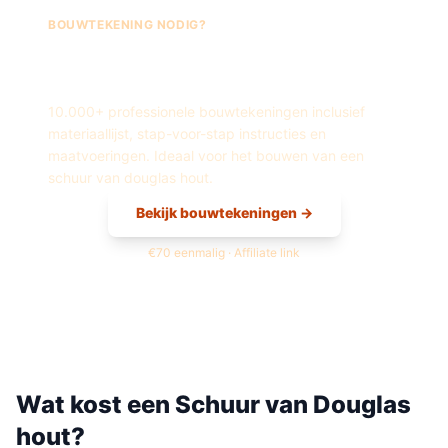
BOUWTEKENING NODIG?
Fred's Bouwtekeningen —
Schuur
van
Douglas hout
10.000+ professionele bouwtekeningen inclusief
materiaallijst, stap-voor-stap instructies en
maatvoeringen. Ideaal voor het bouwen van een
schuur
van
douglas hout
.
Bekijk bouwtekeningen →
€70 eenmalig · Affiliate link
Wat kost een
Schuur
van
Douglas
hout
?