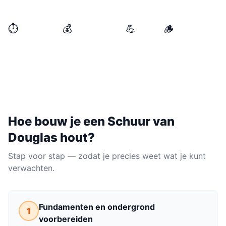
een solide schuur neerzetten die jaren meegaat.
⏱️
💰
💪
🪵
BENODIGDE TIJD
MATERIAALKOSTEN
NIVEAU
MATERIAAL
2–3 weekenden
€400–€1.200
Gemiddeld
Douglas hout
Hoe bouw je een
Schuur
van
Douglas hout
?
Stap voor stap — zodat je precies weet wat je kunt
verwachten.
Fundamenten en ondergrond
1
voorbereiden