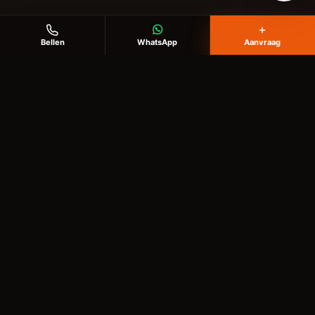
+
Bellen
WhatsApp
Aanvraag
KlusHobby Twente
Voor klussen in huis, tuin en buitenruimte
✉️
info@writgo.nl
Diensten
Behangen
Vloer leggen
Tuin opknappen
Schilderwerk