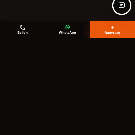
+
Bellen
WhatsApp
Aanvraag
KlusHobby Twente
Voor klussen in huis, tuin en buitenruimte
✉️
info@writgo.nl
Diensten
Behangen
Vloer leggen