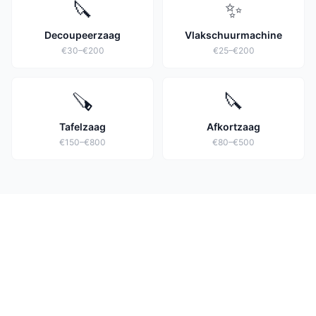
🔪
✨
Decoupeerzaag
Vlakschuurmachine
€30–€200
€25–€200
🪚
🔪
Tafelzaag
Afkortzaag
€150–€800
€80–€500