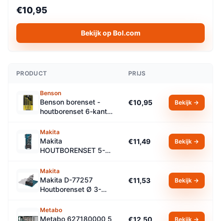
€10,95
Bekijk op Bol.com
PRODUCT
PRIJS
Benson
Benson borenset -
€10,95
Bekijk →
houtborenset 6-kant -
houtboren 4 - 5 - 6 -
8 en 10 mm
Makita
Makita
€11,49
Bekijk →
HOUTBORENSET 5-
DELIG
Makita
Makita D-77257
€11,53
Bekijk →
Houtborenset Ø 3-
10mm in Cassette -
8-delig
Metabo
Metabo 627180000 5
€12,50
Bekijk →