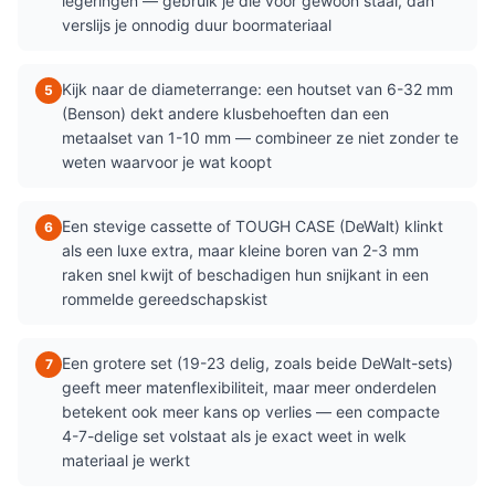
legeringen — gebruik je die voor gewoon staal, dan
verslijs je onnodig duur boormateriaal
Kijk naar de diameterrange: een houtset van 6-32 mm
5
(Benson) dekt andere klusbehoeften dan een
metaalset van 1-10 mm — combineer ze niet zonder te
weten waarvoor je wat koopt
Een stevige cassette of TOUGH CASE (DeWalt) klinkt
6
als een luxe extra, maar kleine boren van 2-3 mm
raken snel kwijt of beschadigen hun snijkant in een
rommelde gereedschapskist
Een grotere set (19-23 delig, zoals beide DeWalt-sets)
7
geeft meer matenflexibiliteit, maar meer onderdelen
betekent ook meer kans op verlies — een compacte
4-7-delige set volstaat als je exact weet in welk
materiaal je werkt