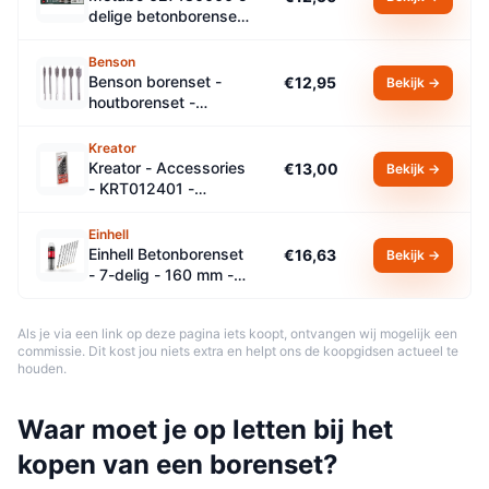
delige betonborenset
in cassette
Benson
Benson borenset -
€12,95
Bekijk →
houtborenset -
houtboot speedboor -
10 t/m 25mm - 6 delig
Kreator
Kreator - Accessories
€13,00
Bekijk →
- KRT012401 -
Betonborenset - Ø 4-
10mm - 5 st.
Einhell
Einhell Betonborenset
€16,63
Bekijk →
- 7-delig - 160 mm -
SDS-Plus
Als je via een link op deze pagina iets koopt, ontvangen wij mogelijk een
commissie. Dit kost jou niets extra en helpt ons de koopgidsen actueel te
houden.
Waar moet je op letten bij het
kopen van een
borenset
?