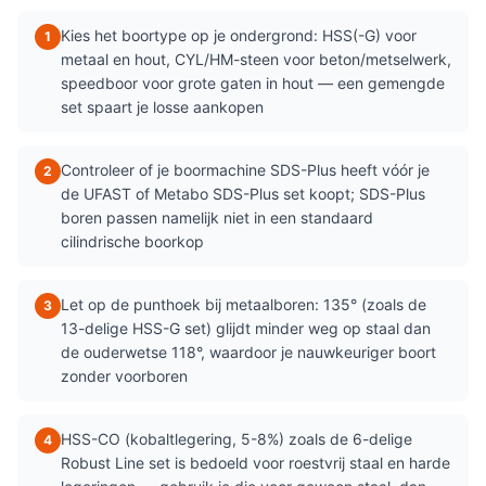
Kies het boortype op je ondergrond: HSS(-G) voor
1
metaal en hout, CYL/HM-steen voor beton/metselwerk,
speedboor voor grote gaten in hout — een gemengde
set spaart je losse aankopen
Controleer of je boormachine SDS-Plus heeft vóór je
2
de UFAST of Metabo SDS-Plus set koopt; SDS-Plus
boren passen namelijk niet in een standaard
cilindrische boorkop
Let op de punthoek bij metaalboren: 135° (zoals de
3
13-delige HSS-G set) glijdt minder weg op staal dan
de ouderwetse 118°, waardoor je nauwkeuriger boort
zonder voorboren
HSS-CO (kobaltlegering, 5-8%) zoals de 6-delige
4
Robust Line set is bedoeld voor roestvrij staal en harde