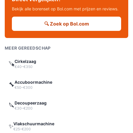
Bekijk alle
borenset
op Bol.com met prijzen en reviews.
🔍 Zoek op Bol.com
MEER GEREEDSCHAP
Cirkelzaag
🪚
€40–€350
Accuboormachine
🔧
€50–€300
Decoupeerzaag
🔪
€30–€200
Vlakschuurmachine
✨
€25–€200