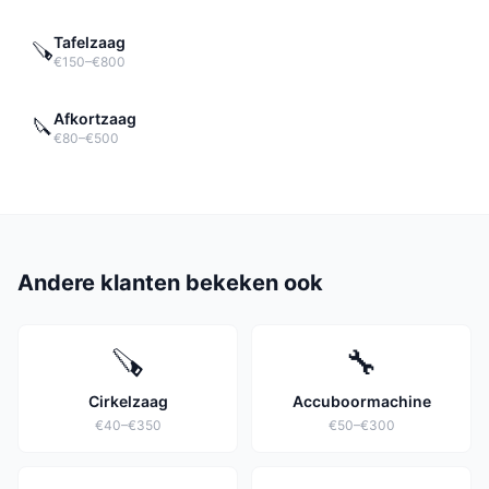
Tafelzaag
🪚
€150–€800
Afkortzaag
🔪
€80–€500
Andere klanten bekeken ook
🪚
🔧
Cirkelzaag
Accuboormachine
€40–€350
€50–€300