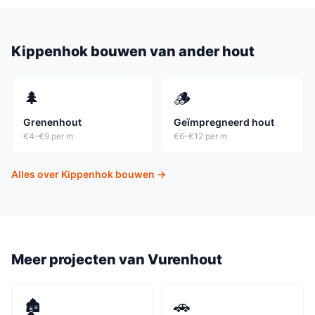
Kippenhok
bouwen van ander hout
🌲
🪵
Grenenhout
Geïmpregneerd hout
€4–€9 per m
€6–€12 per m
Alles over
Kippenhok
bouwen →
Meer projecten van
Vurenhout
🏚️
🚗