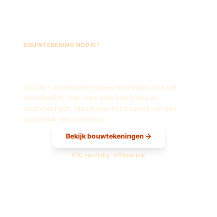
BOUWTEKENING NODIG?
Fred's Bouwtekeningen —
Kippenhok
van
Vurenhout
10.000+ professionele bouwtekeningen inclusief
materiaallijst, stap-voor-stap instructies en
maatvoeringen. Ideaal voor het bouwen van een
kippenhok
van
vurenhout
.
Bekijk bouwtekeningen →
€70 eenmalig · Affiliate link