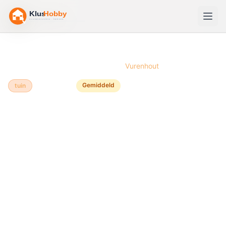
Home
/
Bouwtekeningen
/
Kippenhok
/
Vurenhout
Gemiddeld
tuin
Vurenhout
🐔
Kippenhok
bouwen van
Vurenhout
Een kippenhok van Vurenhout is een populaire en
betaalbare oplossing voor het houden van 4 tot 10
kippen in je eigen tuin. Vurenhout is ideaal voor dit
project omdat het natuurlijk weerbestendig is,
makkelijk te bewerken en voor lange tijd meegaat met
de juiste verzorging. In één weekend kun je een stevig,