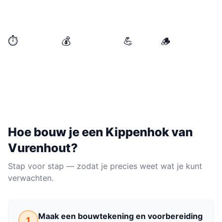
functioneel kippenhok bouwen dat je kippen veilig
beschermt tegen roofdieren en ongedierte.
⏱️
💰
💪
🪵
BENODIGDE TIJD
MATERIAALKOSTEN
NIVEAU
MATERIAAL
1 weekend
€100–€300
Gemiddeld
Vurenhout
Hoe bouw je een
Kippenhok
van
Vurenhout
?
Stap voor stap — zodat je precies weet wat je kunt
verwachten.
Maak een bouwtekening en voorbereiding
1