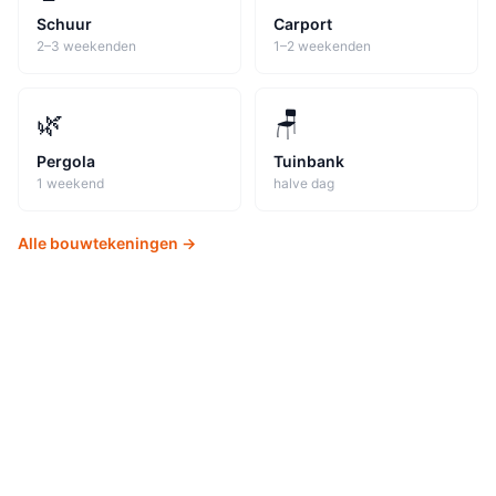
Schuur
Carport
2–3 weekenden
1–2 weekenden
🌿
🪑
Pergola
Tuinbank
1 weekend
halve dag
Alle bouwtekeningen →