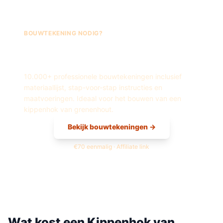
BOUWTEKENING NODIG?
Fred's Bouwtekeningen —
Kippenhok
van
Grenenhout
10.000+ professionele bouwtekeningen inclusief
materiaallijst, stap-voor-stap instructies en
maatvoeringen. Ideaal voor het bouwen van een
kippenhok
van
grenenhout
.
Bekijk bouwtekeningen →
€70 eenmalig · Affiliate link
Wat kost een
Kippenhok
van