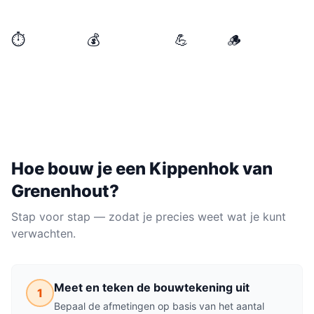
dat jaren meegaat.
⏱️
💰
💪
🪵
BENODIGDE TIJD
MATERIAALKOSTEN
NIVEAU
MATERIAAL
1 weekend
€100–€300
Gemiddeld
Grenenhout
Hoe bouw je een
Kippenhok
van
Grenenhout
?
Stap voor stap — zodat je precies weet wat je kunt
verwachten.
Meet en teken de bouwtekening uit
1
Bepaal de afmetingen op basis van het aantal