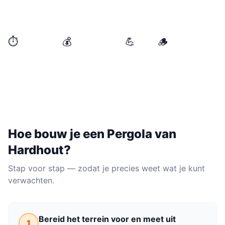
een elegante schaduwplek die je tuin direct
opwaardeert.
⏱️
💰
💪
🪵
BENODIGDE TIJD
MATERIAALKOSTEN
NIVEAU
MATERIAAL
1 weekend
€200–€600
Makkelijk
Hardhout
Hoe bouw je een
Pergola
van
Hardhout
?
Stap voor stap — zodat je precies weet wat je kunt
verwachten.
Bereid het terrein voor en meet uit
1