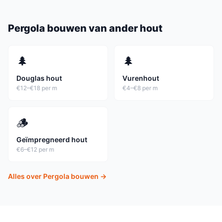
Pergola
bouwen van ander hout
🌲
🌲
Douglas hout
Vurenhout
€12–€18 per m
€4–€8 per m
🪵
Geïmpregneerd hout
€6–€12 per m
Alles over
Pergola
bouwen →