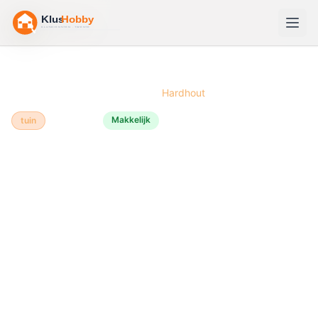
Home
/
Bouwtekeningen
/
Pergola
/
Hardhout
Makkelijk
tuin
Hardhout
🌿
Pergola
bouwen van
Hardhout
Een pergola van hardhout is een premium
tuinconstructie die minstens 20-30 jaar meegaat
dankzij de natuurlijke duurzaamheid van tropisch hout.
Hardhout zoals bankirai en ipe is extreem
weerbestendig en hoeft niet behandeld te worden, wat
onderhoud minimaal maakt. Je bouwt in dit weekend