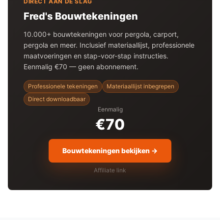
DIRECT AAN DE SLAG
Fred's Bouwtekeningen
10.000+ bouwtekeningen voor
pergola
, carport,
pergola en meer. Inclusief materiaallijst, professionele
maatvoeringen en stap-voor-stap instructies.
Eenmalig €70 — geen abonnement.
Professionele tekeningen
Materiaallijst inbegrepen
Direct downloadbaar
Eenmalig
€70
Bouwtekeningen bekijken →
Affiliate link