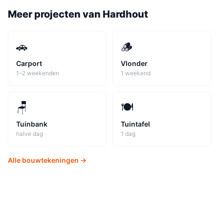
Meer projecten van
Hardhout
🚗
🪵
Carport
Vlonder
1–2 weekenden
1 weekend
🪑
🍽️
Tuinbank
Tuintafel
halve dag
1 dag
Alle bouwtekeningen →