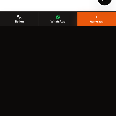
+
Bellen
WhatsApp
Aanvraag
KlusHobby Twente
Voor klussen in huis, tuin en buitenruimte
✉️
info@writgo.nl
Diensten
Behangen
Vloer leggen
Tuin opknappen