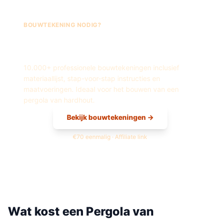
BOUWTEKENING NODIG?
Fred's Bouwtekeningen —
Pergola
van
Hardhout
10.000+ professionele bouwtekeningen inclusief
materiaallijst, stap-voor-stap instructies en
maatvoeringen. Ideaal voor het bouwen van een
pergola
van
hardhout
.
Bekijk bouwtekeningen →
€70 eenmalig · Affiliate link
Wat kost een
Pergola
van