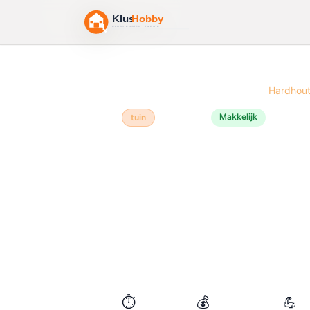
Home
/
Bouwtekeningen
/
Vlonder
/
Hardhou
Makkelijk
tuin
Hardhout
🪵
Vlonder
Een vlonder van hardhout bouw
Hardhout zoals bankirai of ipe
meegaat, extreem weerbestendig
een eenvoudig stelsel van onder
mooi terras dat tientallen jaren g
⏱️
💰
💪