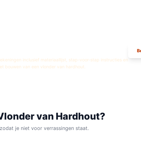
ingen —
Vlonder
van
Hardhout
B
eningen inclusief materiaallijst, stap-voor-stap instructies en
het bouwen van een
vlonder
van
hardhout
.
Vlonder
van
Hardhout
?
zodat je niet voor verrassingen staat.