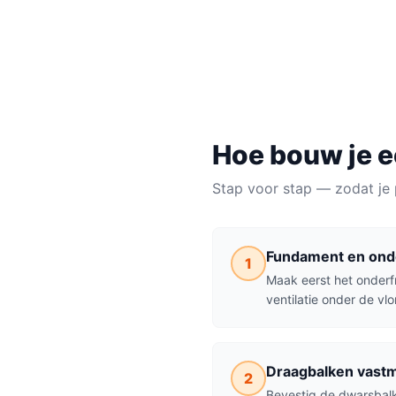
BENODIGDE TIJD
MATERIAALKOSTEN
NIVE
1 weekend
€150–€500
Makke
Hoe bouw je 
Stap voor stap — zodat je 
Fundament en ond
1
Maak eerst het onderf
ventilatie onder de vl
Draagbalken vast
2
Bevestig de dwarsbalk