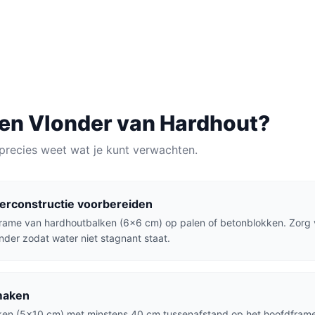
AU
MATERIAAL
lijk
Hardhout
een
Vlonder
van
Hardhout
?
precies weet wat je kunt verwachten.
erconstructie voorbereiden
rame van hardhoutbalken (6x6 cm) op palen of betonblokken. Zorg 
onder zodat water niet stagnant staat.
maken
en (5x10 cm) met minstens 40 cm tussenafstand op het hoofdframe. 