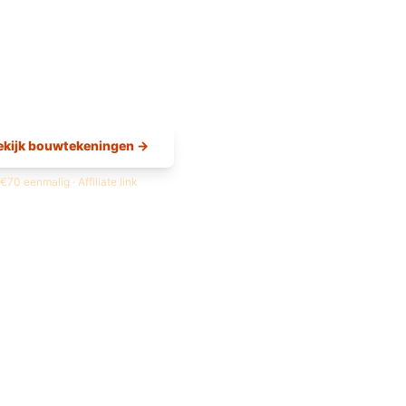
ekijk bouwtekeningen →
€70 eenmalig · Affiliate link