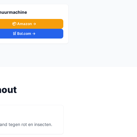
huurmachine
📦 Amazon →
🛒 Bol.com →
hout
and tegen rot en insecten.