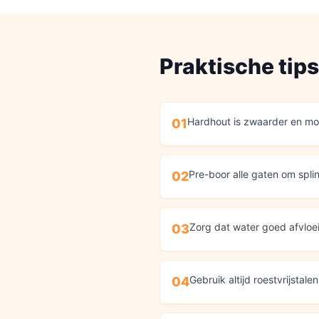
Praktische tip
Hardhout is zwaarder en mo
01
Pre-boor alle gaten om spli
02
Zorg dat water goed afvloei
03
Gebruik altijd roestvrijstal
04