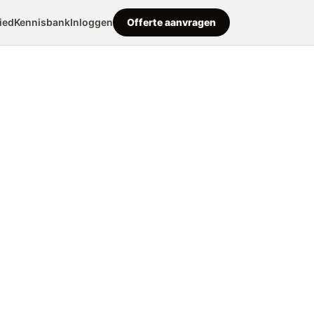
ied
Kennisbank
Inloggen
Offerte aanvragen
out