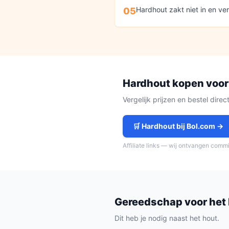
Hardhout zakt niet in en ver
05
Hardhout
kopen voor
Vergelijk prijzen en bestel dire
🛒
Hardhout
bij Bol.com →
Affiliate links — wij ontvangen comm
Gereedschap voor het
Dit heb je nodig naast het hout.