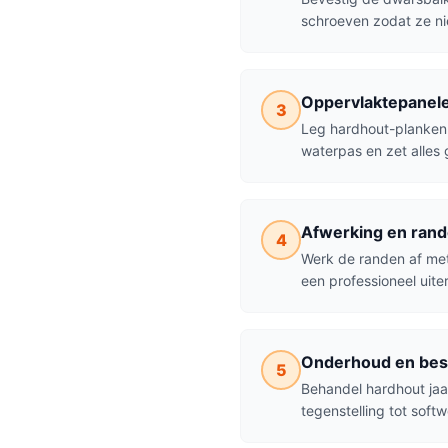
schroeven zodat ze ni
Oppervlaktepanele
3
Leg hardhout-planken 
waterpas en zet alles g
Afwerking en ran
4
Werk de randen af met
een professioneel uiter
Onderhoud en bes
5
Behandel hardhout jaar
tegenstelling tot sof