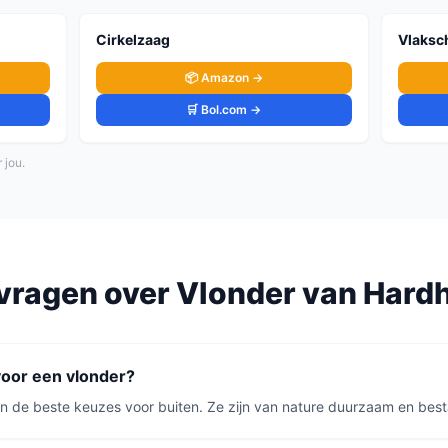
Cirkelzaag
Vlaksc
📦 Amazon →
🛒 Bol.com →
 jou.
vragen over
Vlonder
van
Hard
voor een vlonder?
jn de beste keuzes voor buiten. Ze zijn van nature duurzaam en best