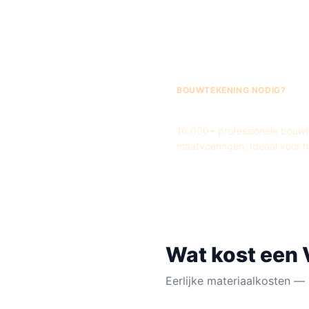
BOUWTEKENING NODIG?
Fred's Bouwteken
10.000+ professionele bouwtek
maatvoeringen. Ideaal voor 
Wat kost een
Eerlijke materiaalkosten — 