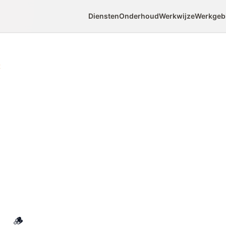
Diensten
Onderhoud
Werkwijze
Werkgeb
t
bouwen van
Hardh
 je in één weekend met basis gereedschap.
 is de premium keuze omdat het decennia
 is en bijna geen onderhoud nodig heeft. Met
balken en dwarsliggers creëer je een stabiel,
oed blijft.
🪵