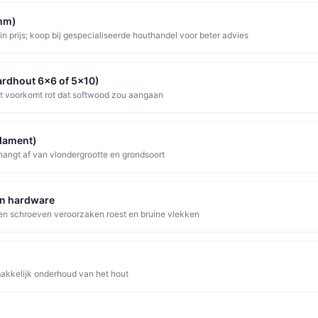
mm)
n prijs; koop bij gespecialiseerde houthandel voor beter advies
ardhout 6x6 of 5x10)
out voorkomt rot dat softwood zou aangaan
ndament)
 hangt af van vlondergrootte en grondsoort
en hardware
en schroeven veroorzaken roest en bruine vlekken
akkelijk onderhoud van het hout