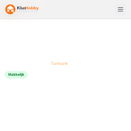
Home
/
Bouwtekeningen
/
Tuinbank
Makkelijk
halve dag
€50–€150
🪑
Tuinbank
bouwen
Een robuuste tuinbank die je zelf bouwt op maat —
precies zo lang en hoog als je wilt.