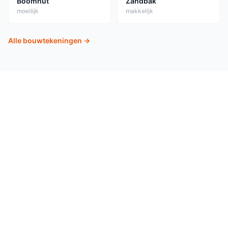
Boomhut
Zandbak
moeilijk
makkelijk
Alle bouwtekeningen →