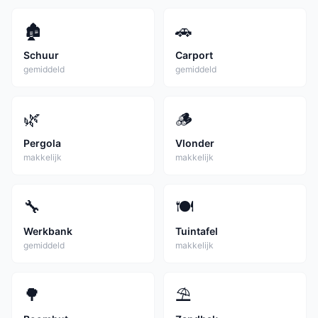
🏚️
🚗
Schuur
Carport
gemiddeld
gemiddeld
🌿
🪵
Pergola
Vlonder
makkelijk
makkelijk
🔧
🍽️
Werkbank
Tuintafel
gemiddeld
makkelijk
🌳
⛱️