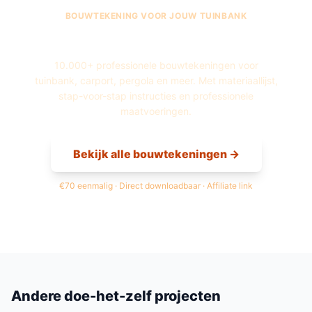
BOUWTEKENING VOOR JOUW
TUINBANK
Fred's Bouwtekeningen
10.000+ professionele bouwtekeningen voor
tuinbank
, carport, pergola en meer. Met materiaallijst,
stap-voor-stap instructies en professionele
maatvoeringen.
Bekijk alle bouwtekeningen →
€70 eenmalig · Direct downloadbaar · Affiliate link
Andere doe-het-zelf projecten