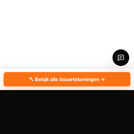
+
🔨 Bekijk alle bouwtekeningen →
Bellen
WhatsApp
Aanvraag
KlusHobby Twente