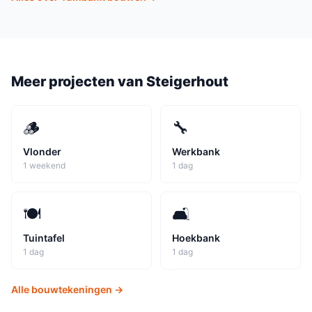
Meer projecten van
Steigerhout
🪵
🔧
Vlonder
Werkbank
1 weekend
1 dag
🍽️
🛋️
Tuintafel
Hoekbank
1 dag
1 dag
Alle bouwtekeningen →