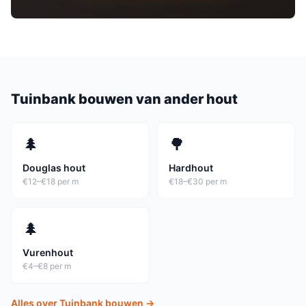
Tuinbank
bouwen van ander hout
🌲
🌳
Douglas hout
Hardhout
€12–€18 per m
€18–€30 per m
🌲
Vurenhout
€4–€8 per m
Alles over
Tuinbank
bouwen →