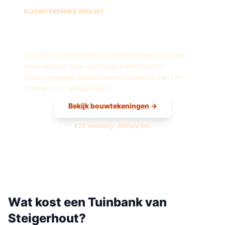
BOUWTEKENING NODIG?
Fred's Bouwtekeningen —
Tuinbank
van
Steigerhout
10.000+ professionele bouwtekeningen inclusief
materiaallijst, stap-voor-stap instructies en
maatvoeringen. Ideaal voor het bouwen van een
tuinbank
van
steigerhout
.
Bekijk bouwtekeningen →
€70 eenmalig · Affiliate link
Wat kost een
Tuinbank
van
Steigerhout
?