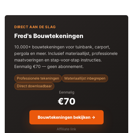
DIRECT AAN DE SLAG
Fred's Bouwtekeningen
10.000+ bouwtekeningen voor
tuinbank
, carport,
pergola en meer. Inclusief materiaallijst, professionele
maatvoeringen en stap-voor-stap instructies.
Eenmalig €70 — geen abonnement.
Professionele tekeningen
Materiaallijst inbegrepen
Direct downloadbaar
Eenmalig
€70
Bouwtekeningen bekijken →
Affiliate link