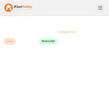
Home
/
Bouwtekeningen
/
Tuinbank
/
Steigerhout
Makkelijk
tuin
Steigerhout
🪑
Tuinbank
bouwen van
Steigerhout
Een tuinbank van steigerhout is een robuust en stijlvol
meubel dat je in een halve dag zelf kunt bouwen.
Steigerhout is ideaal voor tuinmeubelen omdat het
duurzaam, weerstbestendig en goedkoop is. Met
eenvoudig gereedschap en geen timmerervaringen
nodig, bouw je een bank die jaren meegaat en een