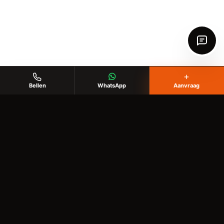
+
Bellen
WhatsApp
Aanvraag
KlusHobby Twente
Voor klussen in huis, tuin en buitenruimte
✉️
info@writgo.nl