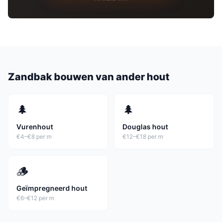
Zandbak
bouwen van ander hout
🌲
🌲
Vurenhout
Douglas hout
€4–€8 per m
€12–€18 per m
🪵
Geïmpregneerd hout
€6–€12 per m