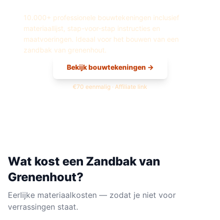
van
Grenenhout
10.000+ professionele bouwtekeningen inclusief
materiaallijst, stap-voor-stap instructies en
maatvoeringen. Ideaal voor het bouwen van een
zandbak
van
grenenhout
.
Bekijk bouwtekeningen →
€70 eenmalig · Affiliate link
Wat kost een
Zandbak
van
Grenenhout
?
Eerlijke materiaalkosten — zodat je niet voor
verrassingen staat.