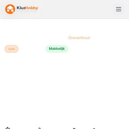
Home
/
Bouwtekeningen
/
Zandbak
/
Grenenhout
Makkelijk
tuin
Grenenhout
⛱️
Zandbak
bouwen van
Grenenhout
Grenenhout is een ideale keuze voor een zandbak
omdat het betaalbaar, duurzaam en makkelijk te
bewerken is. Je bouwt deze zandbak in ongeveer een
halve dag met standaardgereedschap. Daarna heb je
meteen een gezellig speelhoek voor je kinderen.