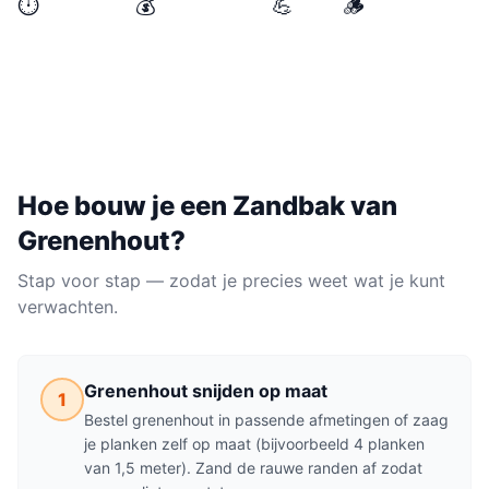
⏱️
💰
💪
🪵
BENODIGDE TIJD
MATERIAALKOSTEN
NIVEAU
MATERIAAL
halve dag
€50–€150
Makkelijk
Grenenhout
Hoe bouw je een
Zandbak
van
Grenenhout
?
Stap voor stap — zodat je precies weet wat je kunt
verwachten.
Grenenhout snijden op maat
1
Bestel grenenhout in passende afmetingen of zaag
je planken zelf op maat (bijvoorbeeld 4 planken
van 1,5 meter). Zand de rauwe randen af zodat