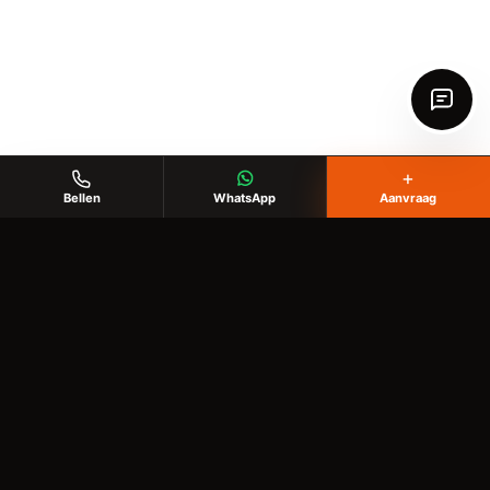
+
Bellen
WhatsApp
Aanvraag
KlusHobby Twente
Voor klussen in huis, tuin en buitenruimte
✉️
info@writgo.nl