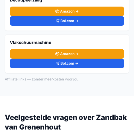
📦 Amazon →
🛒 Bol.com →
Vlakschuurmachine
📦 Amazon →
🛒 Bol.com →
Affiliate links — zonder meerkosten voor jou.
Veelgestelde vragen over
Zandbak
van
Grenenhout