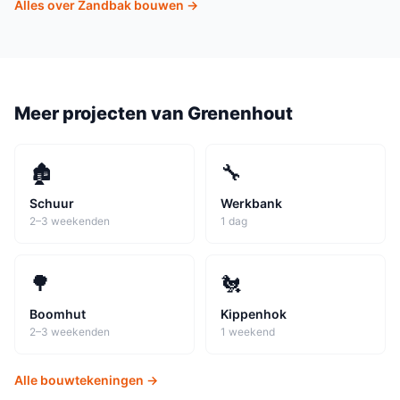
Alles over
Zandbak
bouwen →
Meer projecten van
Grenenhout
🏚️
🔧
Schuur
Werkbank
2–3 weekenden
1 dag
🌳
🐔
Boomhut
Kippenhok
2–3 weekenden
1 weekend
Alle bouwtekeningen →