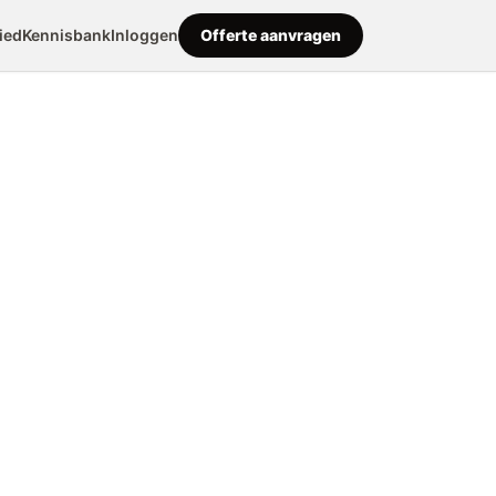
ied
Kennisbank
Inloggen
Offerte aanvragen
las hout