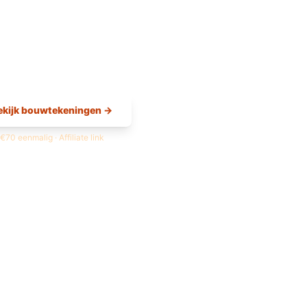
ekijk bouwtekeningen →
€70 eenmalig · Affiliate link