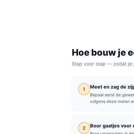
BENODIGDE TIJD
MATERIAALKOSTEN
NIVE
1–2 uur
€20–€60
Makke
Hoe bouw je 
Stap voor stap — zodat je 
Meet en zag de zi
1
Bepaal eerst de gewe
volgens deze maten en 
Boor gaatjes voor
2
Boor voorgaatjes in de