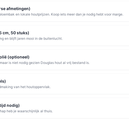
rse afmetingen)
 bloembak en lokale houtprijzen. Koop iets meer dan je nodig hebt voor marge.
5 cm, 50 stuks)
g en blijft jaren mooi in de buitenlucht.
olië (optioneel)
aar is niet nodig gezien Douglas hout al vrij bestand is.
ls)
dmaking van het houtoppervlak.
tijd nodig)
p heb je waarschijnlijk al thuis.