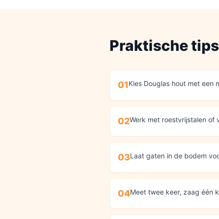
Praktische tip
Kies Douglas hout met een m
01
Werk met roestvrijstalen of
02
Laat gaten in de bodem voo
03
Meet twee keer, zaag één k
04