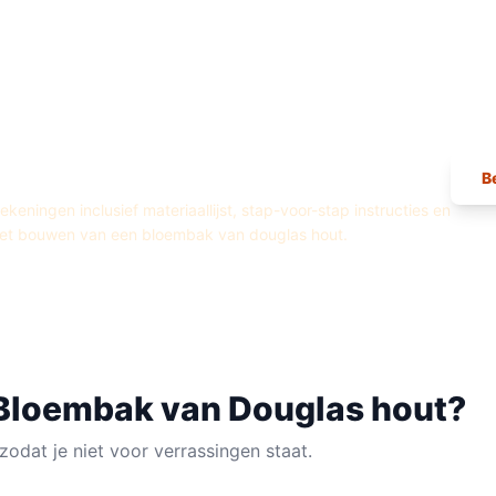
ingen —
Bloembak
van
Douglas hout
B
eningen inclusief materiaallijst, stap-voor-stap instructies en
het bouwen van een
bloembak
van
douglas hout
.
Bloembak
van
Douglas hout
?
zodat je niet voor verrassingen staat.