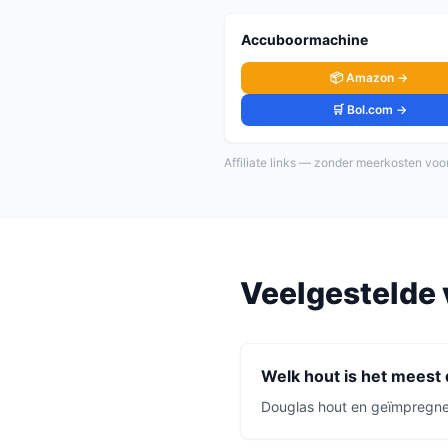
Accuboormachine
📦 Amazon →
🛒 Bol.com →
Affiliate links — zonder meerkosten voor
Veelgestelde 
Welk hout is het meest
Douglas hout en geïmpregnee