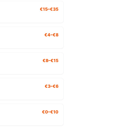
€15–€35
€4–€8
€8–€15
€3–€6
€0–€10