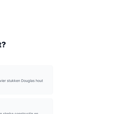
t
?
vier stukken Douglas hout
en sterke constructie en