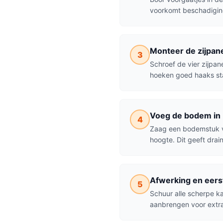
voorkomt beschadiging
Monteer de zijpan
3
Schroef de vier zijpan
hoeken goed haaks sta
Voeg de bodem in
4
Zaag een bodemstuk va
hoogte. Dit geeft drai
Afwerking en eers
5
Schuur alle scherpe ka
aanbrengen voor extra