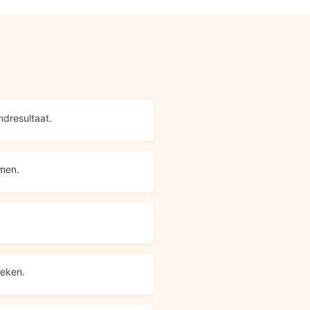
ndresultaat.
omen.
oeken.