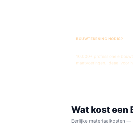
BOUWTEKENING NODIG?
Fred's Bouwteken
10.000+ professionele bouwtek
maatvoeringen. Ideaal voor 
Wat kost een
Eerlijke materiaalkosten — 