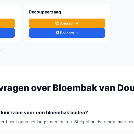
Decoupeerzaag
📦 Amazon →
🛒 Bol.com →
 jou.
vragen over
Bloembak
van
Dou
 duurzaam voor een bloembak buiten?
rd hout gaan het langst mee buiten. Steigerhout is trendy maar he