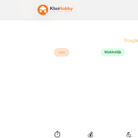
Home
/
Bouwtekeningen
/
Bloembak
/
Dougla
Makkelijk
tuin
Douglas hout
🌸
Bloemba
Een bloembak van Douglas hout
project dat je in één middag ku
weersbestendig en heeft een moo
staat. Je hebt voor dit project 
is een duurzame plantenbak die
⏱️
💰
💪