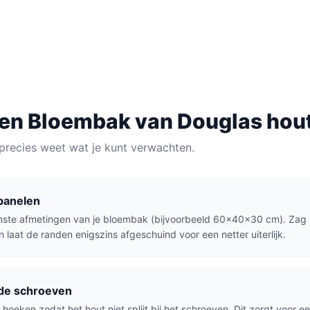
AU
MATERIAAL
lijk
Douglas hout
een
Bloembak
van
Douglas hou
precies weet wat je kunt verwachten.
jpanelen
nste afmetingen van je bloembak (bijvoorbeeld 60x40x30 cm). Zag 
laat de randen enigszins afgeschuind voor een netter uiterlijk.
 de schroeven
 hoeken zodat het hout niet splijt bij het schroeven. Dit zorgt voor e