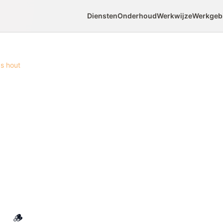
Diensten
Onderhoud
Werkwijze
Werkgeb
s hout
k
bouwen van
Doug
 bouwen is een eenvoudig en bevredigend
nt afmaken. Douglas hout is van nature
ie roodbruine kleur die in de tuin uitstekend
slechts basisgereedschap nodig en het resultaat
 jarenlang meegaat.
🪵