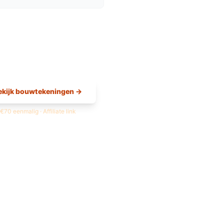
ekijk bouwtekeningen →
€70 eenmalig · Affiliate link