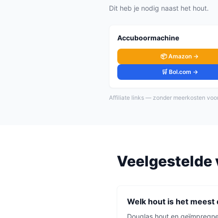
Dit heb je nodig naast het hout.
Accuboormachine
📦 Amazon →
🛒 Bol.com →
Affiliate links — zonder meerkosten voor
Veelgestelde 
Welk hout is het meest
Douglas hout en geïmpregnee