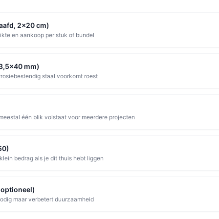
aafd, 2x20 cm)
 dikte en aankoop per stuk of bundel
 (3,5×40 mm)
rosiebestendig staal voorkomt roest
eestal één blik volstaat voor meerdere projecten
50)
ein bedrag als je dit thuis hebt liggen
(optioneel)
e nodig maar verbetert duurzaamheid