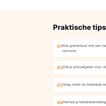
Praktische tip
Kies grenenhout met een zw
01
vervormt.
Drill je schroefgaten voor: d
02
Voeg onder de bloembak een
03
Herhaal je beitsbehandeling j
04