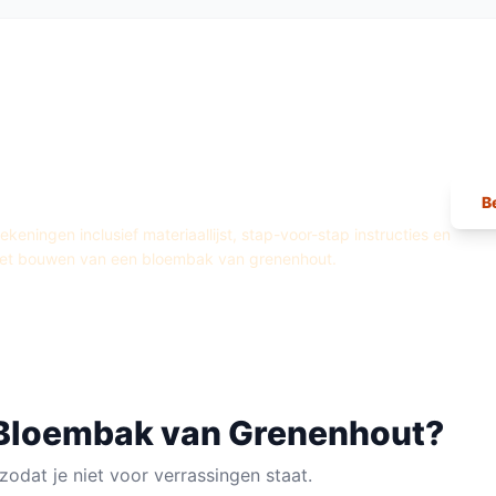
ingen —
Bloembak
van
Grenenhout
B
eningen inclusief materiaallijst, stap-voor-stap instructies en
het bouwen van een
bloembak
van
grenenhout
.
Bloembak
van
Grenenhout
?
zodat je niet voor verrassingen staat.