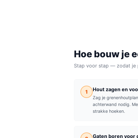
BENODIGDE TIJD
MATERIAALKOSTEN
NIVE
1–2 uur
€20–€60
Makke
Hoe bouw je 
Stap voor stap — zodat je 
Hout zagen en voo
1
Zag je grenenhoutplan
achterwand nodig. Mee
strakke hoeken.
Gaten boren voor 