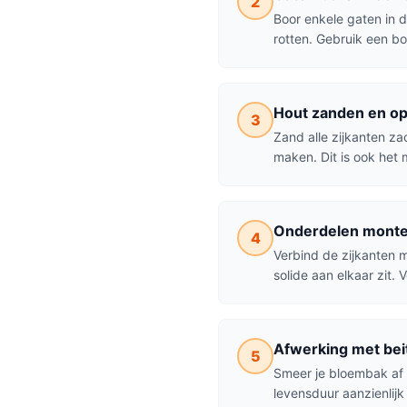
2
Boor enkele gaten in 
rotten. Gebruik een b
Hout zanden en o
3
Zand alle zijkanten za
maken. Dit is ook het
Onderdelen monte
4
Verbind de zijkanten 
solide aan elkaar zit. 
Afwerking met beit
5
Smeer je bloembak af 
levensduur aanzienlijk