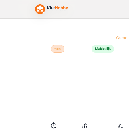
Home
/
Bouwtekeningen
/
Bloembak
/
Grene
Makkelijk
tuin
Grenenhout
🌸
Bloemba
Een bloembak van grenenhout is
het is betaalbaar, duurzaam en i
omdat het natuurlijk weersbesten
tuinwinkel beschikbaar. Dit proj
ergens in de tuin.
⏱️
💰
💪