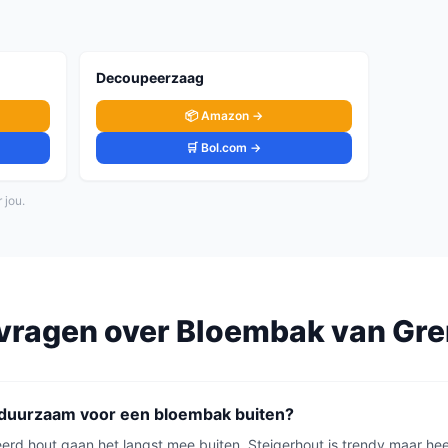
Decoupeerzaag
📦 Amazon →
🛒 Bol.com →
 jou.
vragen over
Bloembak
van
Gre
 duurzaam voor een bloembak buiten?
rd hout gaan het langst mee buiten. Steigerhout is trendy maar he