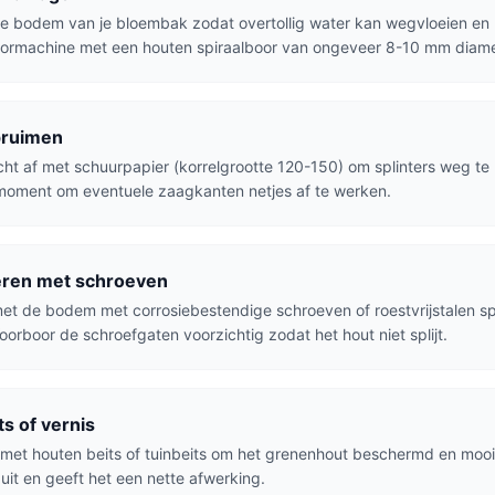
de bodem van je bloembak zodat overtollig water kan wegvloeien en 
oormachine met een houten spiraalboor van ongeveer 8-10 mm diame
pruimen
cht af met schuurpapier (korrelgrootte 120-150) om splinters weg te 
 moment om eventuele zaagkanten netjes af te werken.
ren met schroeven
met de bodem met corrosiebestendige schroeven of roestvrijstalen sp
Voorboor de schroefgaten voorzichtig zodat het hout niet splijt.
s of vernis
met houten beits of tuinbeits om het grenenhout beschermd en mooi 
 uit en geeft het een nette afwerking.