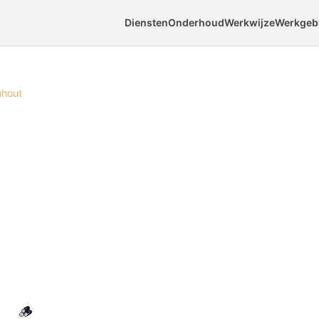
Diensten
Onderhoud
Werkwijze
Werkgeb
nhout
k
bouwen van
Gren
 het perfecte insteekproject voor beginners:
n slechts 1-2 uur klaar. Grenenhout is ideaal
dig is, makkelijk te bewerken en direct in elke
ect is perfect voor balkonnen, terrassen of
🪵