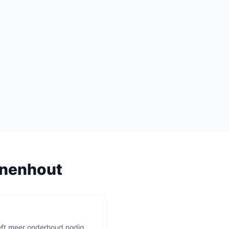
nenhout
eft meer onderhoud nodig.