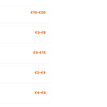
€10–€20
€3–€6
€5–€15
€2–€4
€4–€8