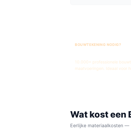
BOUWTEKENING NODIG?
Fred's Bouwteken
10.000+ professionele bouwtek
maatvoeringen. Ideaal voor 
Wat kost een
Eerlijke materiaalkosten — 