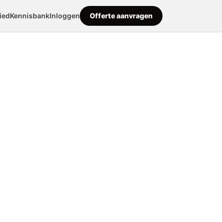
ied
Kennisbank
Inloggen
Offerte aanvragen
enhout