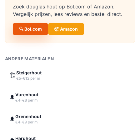
Zoek
douglas hout
op Bol.com of Amazon.
Vergelijk prijzen, lees reviews en bestel direct.
🔍 Bol.com
📦 Amazon
ANDERE MATERIALEN
Steigerhout
🏗️
€5–€12 per m
Vurenhout
🌲
€4–€8 per m
Grenenhout
🌲
€4–€9 per m
Hardhout