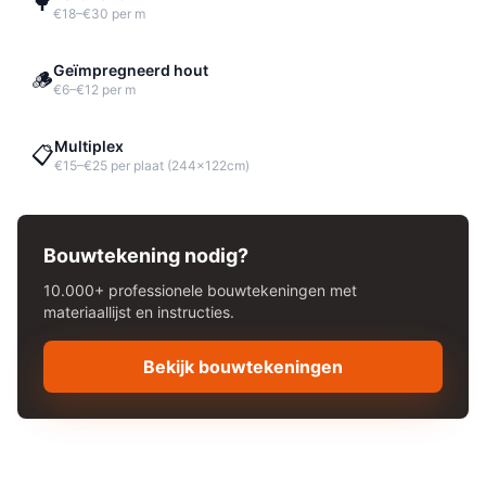
🌳
€18–€30 per m
Geïmpregneerd hout
🪵
€6–€12 per m
Multiplex
📋
€15–€25 per plaat (244x122cm)
Bouwtekening nodig?
10.000+ professionele bouwtekeningen met
materiaallijst en instructies.
Bekijk bouwtekeningen