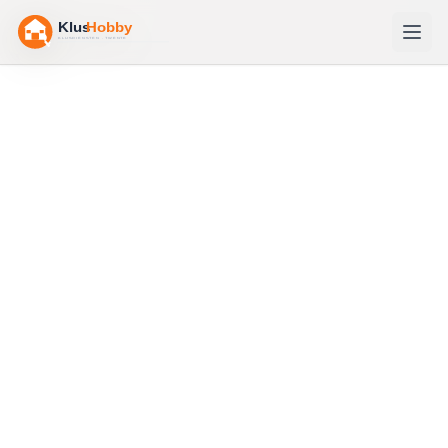
Home
/
Bouwtekeningen
/
Douglas hout
Douglas hout
— Wat kun je
ermee bouwen?
Duurzaam naaldhout van nature bestand tegen weer
en wind. De beste keuze voor buitenprojecten.
Prijsindicatie:
€12–€18 per m
. Bekijk alle projecten met
bouwtekening.