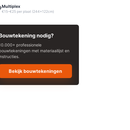
Multiplex

€15–€25 per plaat (244x122cm)
Bouwtekening nodig?
10.000+ professionele
bouwtekeningen met materiaallijst en
instructies.
Bekijk bouwtekeningen