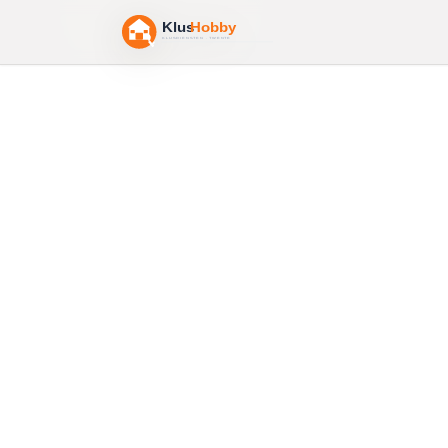
Home
/
Bouwtekeningen
/
Vurenhout
Vurenhout
Klassiek, betaalbaar naaldhout. Ma
of verf.
Prijsindicatie:
€4–€8 per m
.