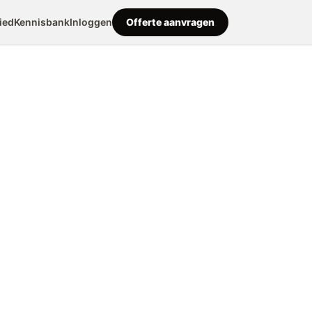
ied
Kennisbank
Inloggen
Offerte aanvragen
e bouwen?