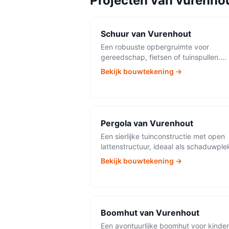
Projecten van
vurenho
Schuur
van
Vurenhout
Een robuuste opbergruimte voor
gereedschap, fietsen of tuinspullen.
...
Bekijk bouwtekening →
Pergola
van
Vurenhout
Een sierlijke tuinconstructie met open
lattenstructuur, ideaal als schaduwple
Bekijk bouwtekening →
Boomhut
van
Vurenhout
Een avontuurlijke boomhut voor kinde