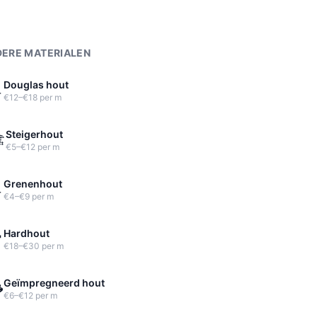
ERE MATERIALEN
Douglas hout

€12–€18 per m
Steigerhout
️
€5–€12 per m
Grenenhout

€4–€9 per m
Hardhout

€18–€30 per m
Geïmpregneerd hout

€6–€12 per m