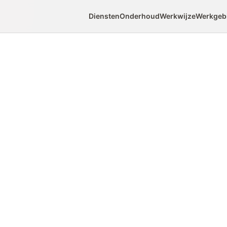
Diensten
Onderhoud
Werkwijze
Werkgeb
— Wat kun je erme
kkelijk te bewerken en goed te behandelen met beits
 Bekijk alle projecten met bouwtekening.