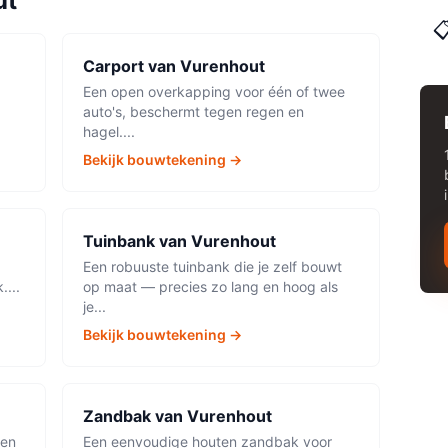
ut

Carport
van
Vurenhout
Een open overkapping voor één of twee
auto's, beschermt tegen regen en
hagel.
...
Bekijk bouwtekening →
Tuinbank
van
Vurenhout
Een robuuste tuinbank die je zelf bouwt
k.
...
op maat — precies zo lang en hoog als
je
...
Bekijk bouwtekening →
Zandbak
van
Vurenhout
ren
Een eenvoudige houten zandbak voor